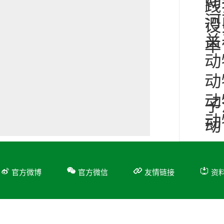
动
践
河
设
关
单
动
动
动
子
动
动
官方微博
官方微信
友情链接
资