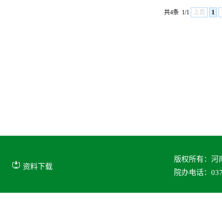
共4条
1/1
上页
1
版权所有：河
资料下载
院办电话：0373-