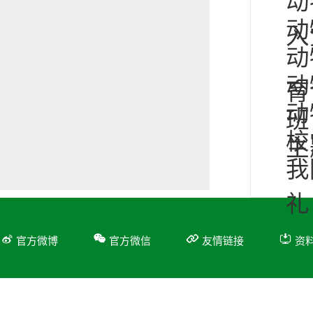
动
动
入
动
动
育
动
班
校
主
我
礼
官方微博
官方微信
友情链接
资