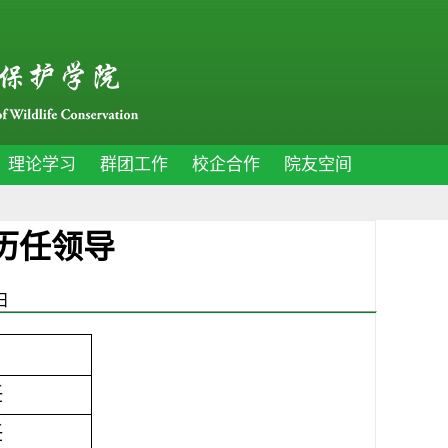
理论学习
群团工作
校企合作
院友空间
历任领导
5日
任
任