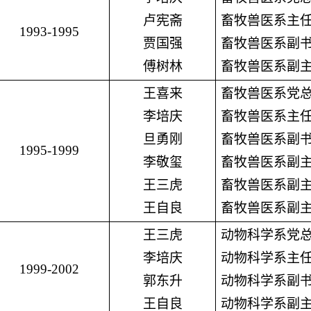
卢宪斋
畜牧兽医系主
1993-1995
贾国强
畜牧兽医系副
傅树林
畜牧兽医系副
王喜来
畜牧兽医系党
李培庆
畜牧兽医系主
旦勇刚
畜牧兽医系副
1995-1999
李敬玺
畜牧兽医系副
王三虎
畜牧兽医系副
王自良
畜牧兽医系副
王三虎
动物科学系党
李培庆
动物科学系主
1999-2002
郭东升
动物科学系副
王自良
动物科学系副