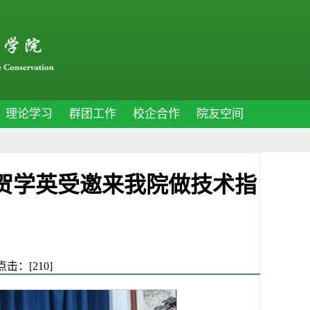
理论学习
群团工作
校企合作
院友空间
贺学英受邀来我院做技术指
 点击：[
210
]